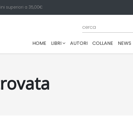
ini superiori a 35,00€
(CURRENT)
HOME
LIBRI
AUTORI
COLLANE
NEWS
trovata