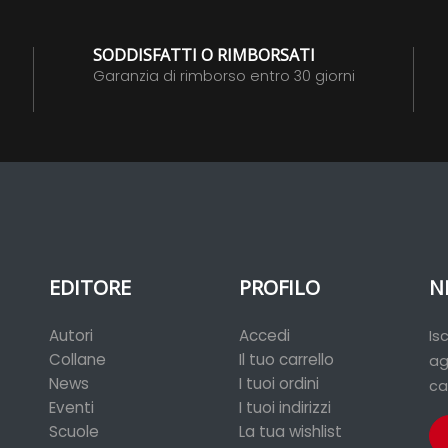
SODDISFATTI O RIMBORSATI
Garanzia di rimborso entro 30 giorni
EDITORE
PROFILO
N
Autori
Accedi
Is
Collane
Il tuo carrello
ag
News
I tuoi ordini
ca
Eventi
I tuoi indirizzi
Scuole
La tua wishlist