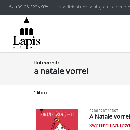
+39 06 3295 935
Spedizioni nazionali gratuite per ord
Hai cercato
a natale vorrei
1
libro
9788878749597
A Natale vorrei
Swerling Lisa
,
Laza