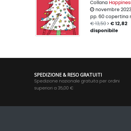
Collana
Happines
novembre 202
pp. 60
copertina r
€ 13,50
€ 12,82
disponibile
SPEDIZIONE & RESO GRATUITI
Spedizione nazionale gratuita per ordini
superiori a 35,00 €