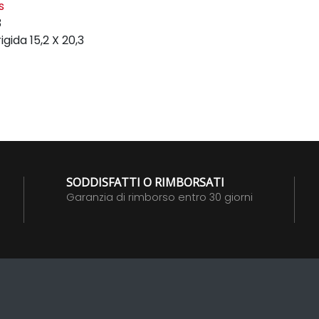
s
3
igida
15,2 X 20,3
SODDISFATTI O RIMBORSATI
Garanzia di rimborso entro 30 giorni