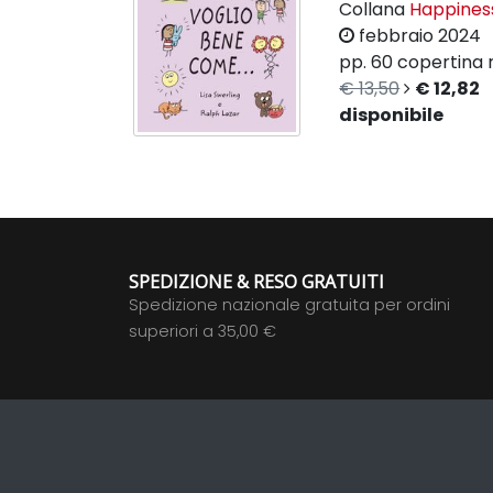
Collana
Happines
febbraio 2024
pp. 60
copertina r
€ 13,50
€ 12,82
disponibile
SPEDIZIONE & RESO GRATUITI
Spedizione nazionale gratuita per ordini
superiori a 35,00 €