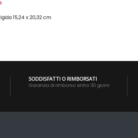
s
igida
15,24 x 20,32 cm
SODDISFATTI O RIMBORSATI
Garanzia di rimborso entro 30 giorni