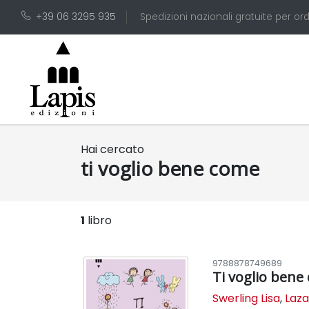
+39 06 3295 935
Spedizioni nazionali gratuite per ord
Hai cercato
ti voglio bene come
1
libro
9788878749689
Ti voglio bene 
Swerling Lisa
,
Laza