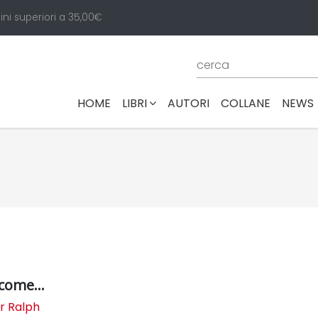
ini superiori a 35,00€
(CURRENT)
HOME
LIBRI
AUTORI
COLLANE
NEWS
come...
r Ralph