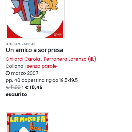
9788878740693
Un amico a sorpresa
Ghilardi Carola
,
Terranera Lorenzo (ill.)
Collana
I senza parole
marzo 2007
pp. 40
copertina rigida
19,5x19,5
€ 11,00
€ 10,45
esaurito