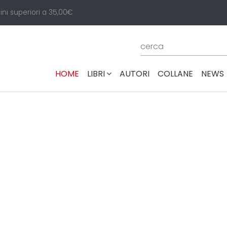
ini superiori a 35,00€
(CURRENT)
HOME
LIBRI
AUTORI
COLLANE
NEWS