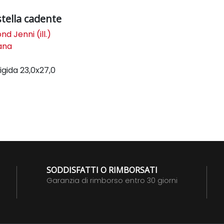
stella cadente
d Jenni (ill.)
lana
igida
23,0x27,0
SODDISFATTI O RIMBORSATI
Garanzia di rimborso entro 30 giorni