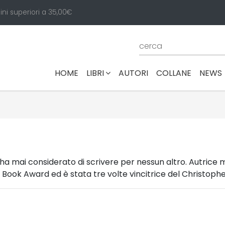
ini superiori a 35,00€
(CURRENT)
HOME
LIBRI
AUTORI
COLLANE
NEWS
on ha mai considerato di scrivere per nessun altro. Autrice 
n Book Award ed è stata tre volte vincitrice del Christoph