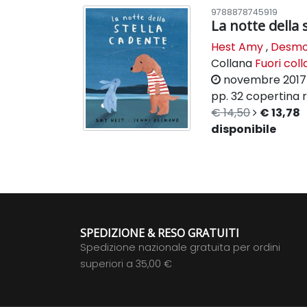
9788878745919
La notte della 
Hest Amy
,
Desmon
Collana
Fuori col
novembre 2017
pp. 32
copertina r
€ 14,50
€ 13,78
disponibile
SPEDIZIONE & RESO GRATUITI
Spedizione nazionale gratuita per ordini
superiori a 35,00 €