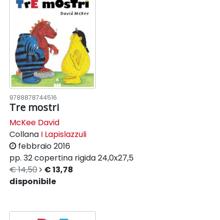
9788878744516
Tre mostri
McKee David
Collana
I Lapislazzuli
febbraio 2016
pp. 32
copertina rigida
24,0x27,5
€ 14,50
€ 13,78
disponibile