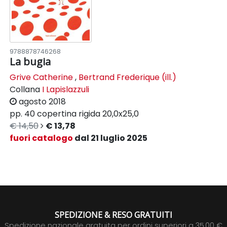
9788878746268
La bugia
Grive Catherine
,
Bertrand Frederique (ill.)
Collana
I Lapislazzuli
agosto 2018
pp. 40
copertina rigida
20,0x25,0
€ 14,50
€ 13,78
fuori catalogo
dal 21 luglio 2025
SPEDIZIONE & RESO GRATUITI
Spedizione nazionale gratuita per ordini superiori a 35,00 €