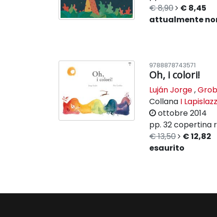
€ 8,90
€ 8,45
attualmente non
9788878743571
Oh, i colori!
Luján Jorge
,
Grobl
Collana
I Lapislazz
ottobre 2014
pp. 32
copertina r
€ 13,50
€ 12,82
esaurito