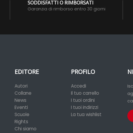
SODDISFATTI O RIMBORSATI
Garanzia di rimborso entro 30 giorni
EDITORE
PROFILO
N
Autori
Accedi
Is
Collane
Il tuo carrello
ag
News
I tuoi ordini
ca
Eventi
I tuoi indirizzi
Scuole
La tua wishlist
Rights
Chi siamo