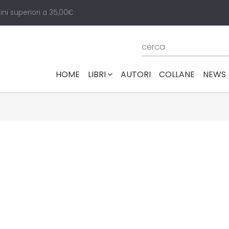
ini superiori a 35,00€
(CURRENT)
HOME
LIBRI
AUTORI
COLLANE
NEWS