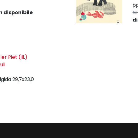
pp
 disponibile
€ 
di
er Piet (ill.)
uli
igida
29,7x23,0