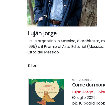
Luján Jorge
Esule argentino in Messico, è architetto, mu
1995) e il Premio al Arte Editorial (Messic
Città del Messico.
3
libri
9791255190516
Come dormon
Luján Jorge
,
Colom
luglio 2025
pp. 16
board boo