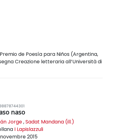
 il Premio de Poesía para Niños (Argentina,
gna Creazione letteraria all’Università di
88878744301
aso naso
ján Jorge
,
Sadat Mandana (ill.)
ollana
I Lapislazzuli
novembre 2015