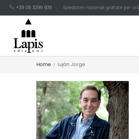
+39 06 3295 935
Spedizioni nazionali gratuite per ord
Home
Luján Jorge