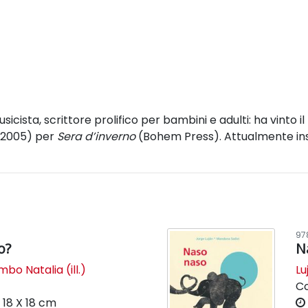
sicista, scrittore prolifico per bambini e adulti: ha vinto
o, 2005) per
Sera d’inverno
(Bohem Press). Attualmente inse
97
o?
N
bo Natalia (ill.)
Lu
C
k
18 X 18 cm