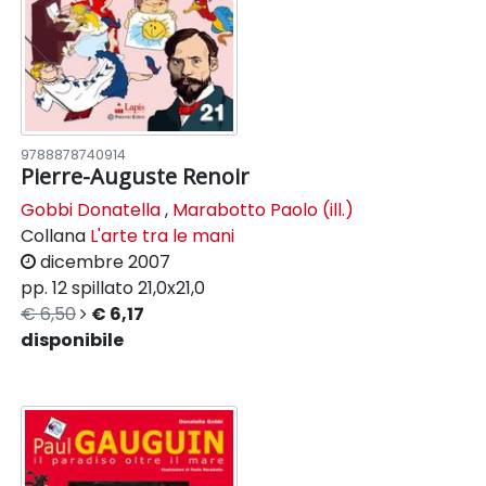
9788878740914
Pierre-Auguste Renoir
Gobbi Donatella
,
Marabotto Paolo (ill.)
Collana
L'arte tra le mani
dicembre 2007
pp. 12
spillato
21,0x21,0
€ 6,50
€ 6,17
disponibile