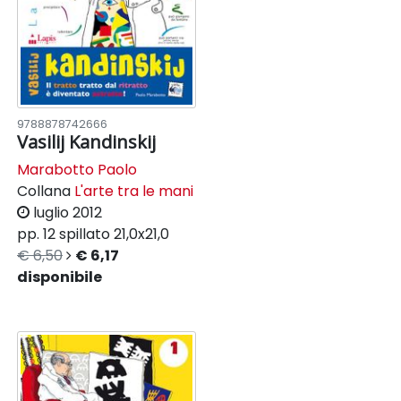
9788878742666
Vasilij Kandinskij
Marabotto Paolo
Collana
L'arte tra le mani
luglio 2012
pp. 12
spillato
21,0x21,0
€ 6,50
€ 6,17
disponibile