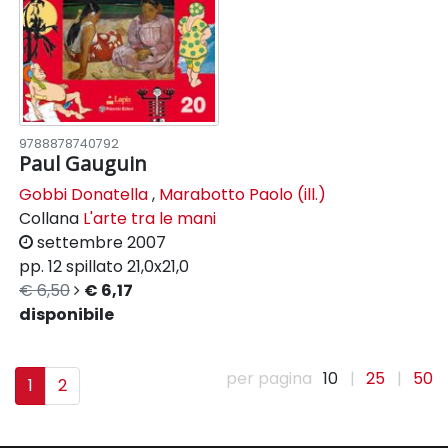
9788878740792
Paul Gauguin
Gobbi Donatella
,
Marabotto Paolo (ill.)
Collana
L'arte tra le mani
settembre 2007
pp. 12
spillato
21,0x21,0
€ 6,50
€ 6,17
disponibile
per pagina
10
|
25
|
50
1
2