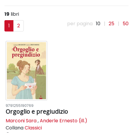
19
libri
per pagina
10
|
25
|
50
1
2
9791255190769
Orgoglio e pregiudizio
Marconi Sara
,
Anderle Ernesto (ill.)
Collana
Classici