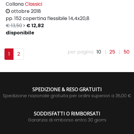
Collana
Classici
ottobre 2018
pp. 152
copertina flessibile
14,4x20,8
€ 13,50
€ 12,82
disponibile
per pagina
10
|
25
|
50
1
2
SPEDIZIONE & RESO GRATUITI
Spedizione nazionale gratuita per ordini superiori a 35,00 €
SODDISFATTI O RIMBORSATI
Garanzia di rimborso entro 30 giorni