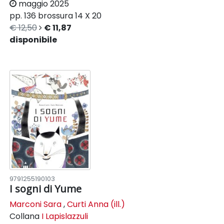
maggio 2025
pp. 136
brossura
14 X 20
€ 12,50
€ 11,87
disponibile
9791255190103
I sogni di Yume
Marconi Sara
,
Curti Anna (ill.)
Collana
I Lapislazzuli