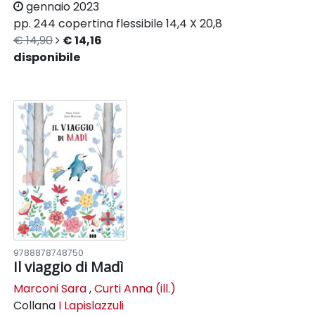
gennaio 2023
pp. 244
copertina flessibile
14,4 X 20,8
€ 14,90
€ 14,16
disponibile
9788878748750
Il viaggio di Madì
Marconi Sara
,
Curti Anna (ill.)
Collana
I Lapislazzuli