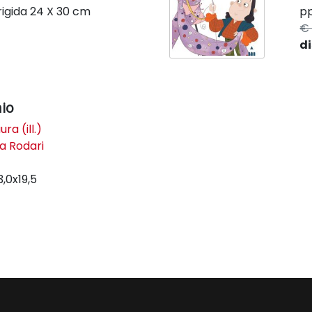
rigida
24 X 30 cm
pp
€ 
di
hio
ura (ill.)
la Rodari
3,0x19,5