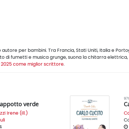
 autore per bambini. Tra Francia, Stati Uniti, Italia e Portog
o di fumetti e musica grunge, suona la chitarra elettrica
2025 come miglior scrittore
.
97
cappotto verde
C
zi Irene (ill.)
Ca
uli
C
4