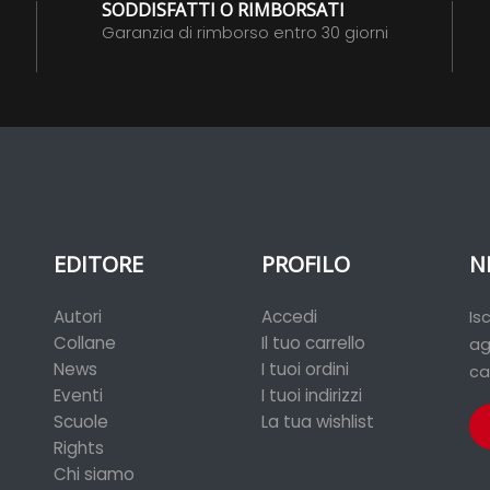
SODDISFATTI O RIMBORSATI
Garanzia di rimborso entro 30 giorni
EDITORE
PROFILO
N
Autori
Accedi
Is
Collane
Il tuo carrello
ag
News
I tuoi ordini
ca
Eventi
I tuoi indirizzi
Scuole
La tua wishlist
Rights
Chi siamo