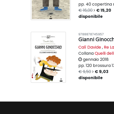
pp. 40
copertina 
€ 16,00
€ 15,20
disponibile
9788878745957
Gianni Ginocc
Calì Davide
,
Re La
Collana
Quelli del
gennaio 2018
pp. 120
brossura
1
€ 9,50
€ 9,03
disponibile