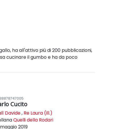
allo, ha all'attivo più di 200 pubblicazioni,
, sa cucinare il gumbo e ha da poco
88878747005
arlo Cucito
lì Davide
,
Re Laura (ill.)
ollana
Quelli della Rodari
maggio 2019