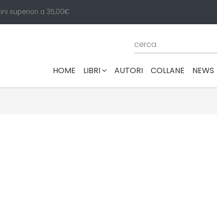
ini superiori a 35,00€
(CURRENT)
HOME
LIBRI
AUTORI
COLLANE
NEWS