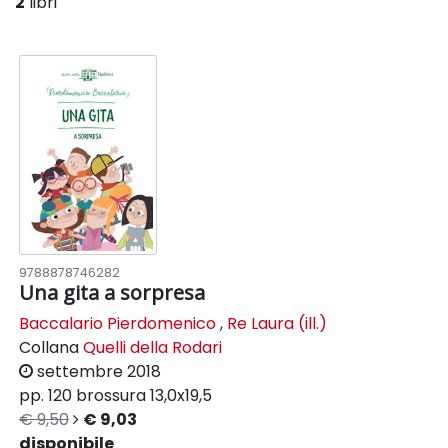
2
libri
9788878746282
Una gita a sorpresa
Baccalario Pierdomenico
,
Re Laura (ill.)
Collana
Quelli della Rodari
settembre 2018
pp. 120
brossura
13,0x19,5
€ 9,50
€ 9,03
disponibile