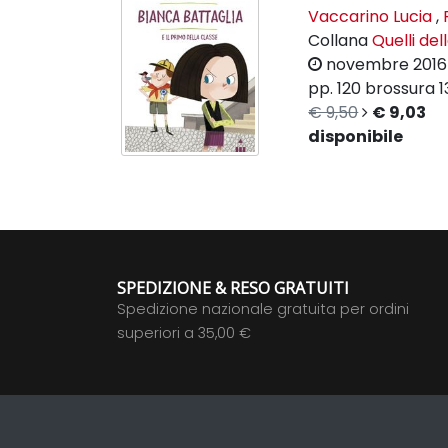
Vaccarino Lucia
,
Collana
Quelli del
novembre 2016
pp. 120
brossura
1
€ 9,50
€ 9,03
disponibile
SPEDIZIONE & RESO GRATUITI
Spedizione nazionale gratuita per ordini
superiori a 35,00 €