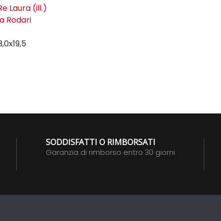
Re Laura (ill.)
la Rodari
3,0x19,5
SODDISFATTI O RIMBORSATI
Garanzia di rimborso entro 30 giorni