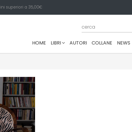
ini superiori a 35,00€
(CURRENT)
HOME
LIBRI
AUTORI
COLLANE
NEWS