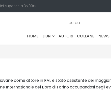
ini superiori a 35,00€
(CURRENT)
HOME
LIBRI
AUTORI
COLLANE
NEWS
ovane come attore in RAI, è stato assistente dei maggiori r
one Internazionale del Libro di Torino occupandosi degli eve