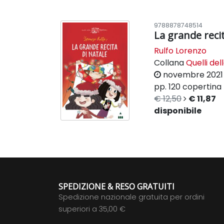
9788878748514
La grande recit
Rulfo Lorenzo
Collana
Quelli del
novembre 2021
pp. 120
copertina 
€ 12,50
€ 11,87
disponibile
SPEDIZIONE & RESO GRATUITI
Spedizione nazionale gratuita per ordini
superiori a 35,00 €