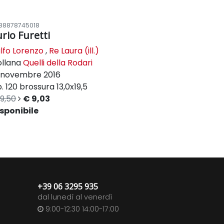
88878745018
urio Furetti
lfo Lorenzo
,
Re Laura (ill.)
ollana
Quelli della Rodari
novembre 2016
. 120
brossura
13,0x19,5
9,50
€ 9,03
sponibile
+39 06 3295 935
dal lunedì al venerdì
9:00-12:30 14:00-17:00