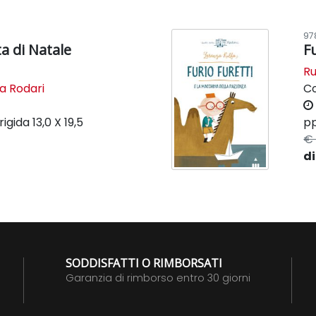
97
a di Natale
F
Ru
la Rodari
C
rigida
13,0 X 19,5
pp
€ 
di
SODDISFATTI O RIMBORSATI
Garanzia di rimborso entro 30 giorni