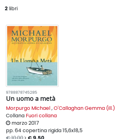
2
libri
9788878745285
Un uomo a metà
Morpurgo Michael
,
O'Callaghan Gemma (ill.)
Collana
Fuori collana
marzo 2017
pp. 64
copertina rigida
15,6x18,5
€ 10,00
€ 9,50