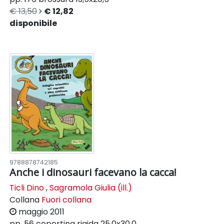
€ 13,50
€ 12,82
disponibile
9788878742185
Anche i dinosauri facevano la cacca!
Ticli Dino
,
Sagramola Giulia (ill.)
Collana
Fuori collana
maggio 2011
pp. 56
copertina rigida
25,0x30,0