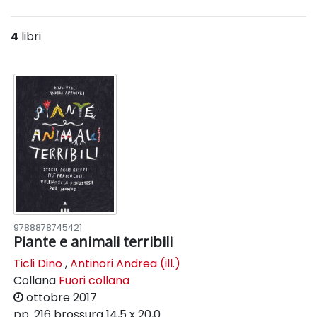
4
libri
9788878745421
Piante e animali terribili
Ticli Dino
,
Antinori Andrea (ill.)
Collana
Fuori collana
ottobre 2017
pp. 216
brossura
14,5 x 20,0