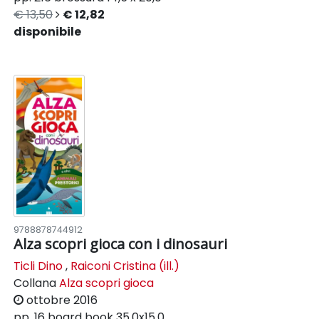
€ 13,50
€ 12,82
disponibile
9788878744912
Alza scopri gioca con i dinosauri
Ticli Dino
,
Raiconi Cristina (ill.)
Collana
Alza scopri gioca
ottobre 2016
pp. 16
board book
35,0x15,0