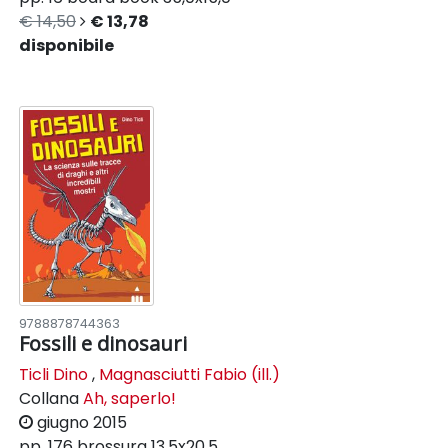
€ 14,50
€ 13,78
disponibile
9788878744363
Fossili e dinosauri
Ticli Dino
,
Magnasciutti Fabio (ill.)
Collana
Ah, saperlo!
giugno 2015
pp. 176
brossura
13,5x20,5