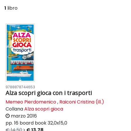
1
libro
9788878744653
Alza scopri gioca con i trasporti
Memeo Pierdomenico
,
Raiconi Cristina (ill.)
Collana
Alza scopri gioca
marzo 2016
pp. 16
board book
32,0x15,0
€ 14,50
€ 13,78