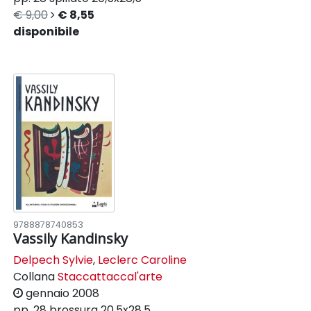
€ 9,00
€ 8,55
disponibile
9788878740853
Vassily Kandinsky
Delpech Sylvie
,
Leclerc Caroline
Collana
Staccattaccal'arte
gennaio 2008
pp. 28
brossura
20,5x28,5