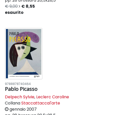
pp. 28
brossura
20,5x28,5
€ 9,00
€ 8,55
esaurito
9788878740464
Pablo Picasso
Delpech Sylvie
,
Leclerc Caroline
Collana
Staccattaccal'arte
gennaio 2007