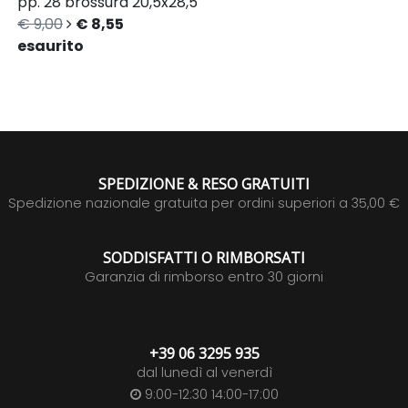
pp. 28
brossura
20,5x28,5
€ 9,00
€ 8,55
esaurito
SPEDIZIONE & RESO GRATUITI
Spedizione nazionale gratuita per ordini superiori a 35,00 €
SODDISFATTI O RIMBORSATI
Garanzia di rimborso entro 30 giorni
+39 06 3295 935
dal lunedì al venerdì
9:00-12:30 14:00-17:00