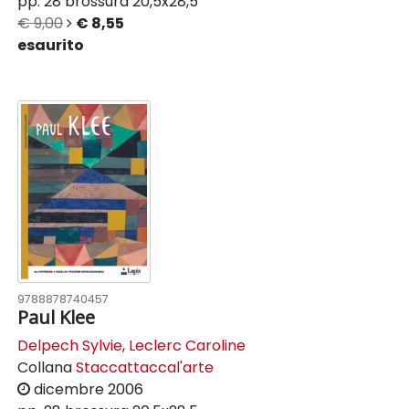
pp. 28
brossura
20,5x28,5
€ 9,00
€ 8,55
esaurito
9788878740457
Paul Klee
Delpech Sylvie
,
Leclerc Caroline
Collana
Staccattaccal'arte
dicembre 2006