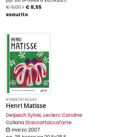
€ 9,00
€ 8,55
esaurito
9788878740440
Henri Matisse
Delpech Sylvie
,
Leclerc Caroline
Collana
Staccattaccal'arte
marzo 2007