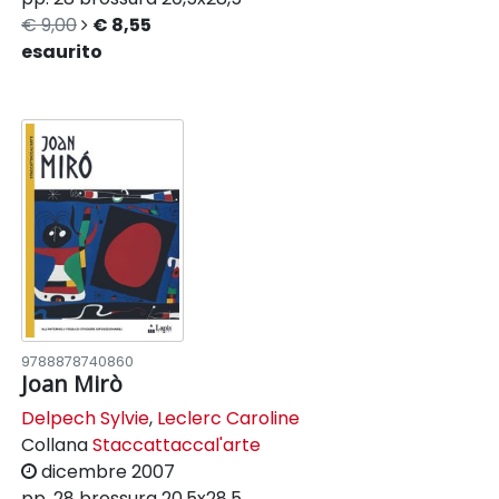
€ 9,00
€ 8,55
esaurito
9788878740860
Joan Mirò
Delpech Sylvie
,
Leclerc Caroline
Collana
Staccattaccal'arte
dicembre 2007
pp. 28
brossura
20,5x28,5