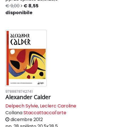
€ 9,00
€ 8,55
disponibile
9788878742741
Alexander Calder
Delpech Sylvie
,
Leclerc Caroline
Collana
Staccattaccal'arte
dicembre 2012
pp. 28
spillato
20,5x28,5