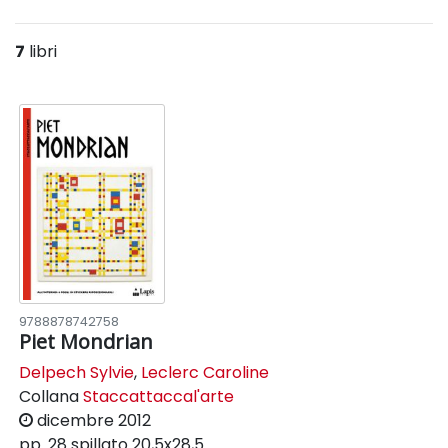
7
libri
9788878742758
Piet Mondrian
Delpech Sylvie
,
Leclerc Caroline
Collana
Staccattaccal'arte
dicembre 2012
pp. 28
spillato
20,5x28,5