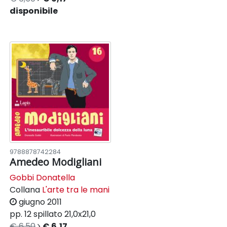
disponibile
9788878742284
Amedeo Modigliani
Gobbi Donatella
Collana
L'arte tra le mani
giugno 2011
pp. 12
spillato
21,0x21,0
€ 6,50
€ 6,17