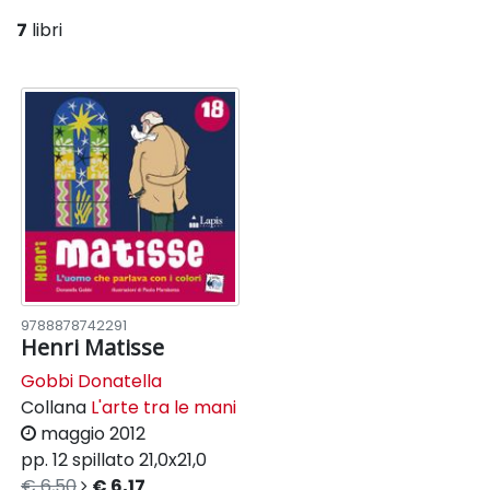
7
libri
9788878742291
Henri Matisse
Gobbi Donatella
Collana
L'arte tra le mani
maggio 2012
pp. 12
spillato
21,0x21,0
€ 6,50
€ 6,17