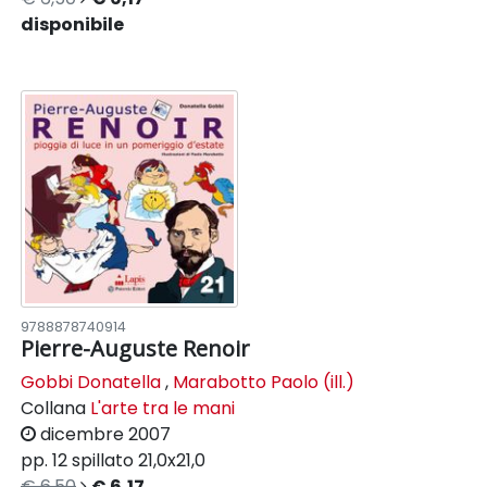
disponibile
9788878740914
Pierre-Auguste Renoir
Gobbi Donatella
,
Marabotto Paolo (ill.)
Collana
L'arte tra le mani
dicembre 2007
pp. 12
spillato
21,0x21,0
€ 6,50
€ 6,17