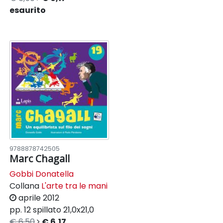
esaurito
9788878742505
Marc Chagall
Gobbi Donatella
Collana
L'arte tra le mani
aprile 2012
pp. 12
spillato
21,0x21,0
€ 6,50
€ 6,17