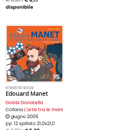
€ 6,50
€ 6,17
disponibile
9788878740129
Edouard Manet
Gobbi Donatella
Collana
L'arte tra le mani
giugno 2005
pp. 12
spillato
21,0x21,0