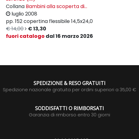
Collana
Bambini alla scoperta di...
luglio 2008
pp. 152
copertina flessibile
14,5x24,0
€ 14,00
€ 13,30
fuori catalogo
dal 16 marzo 2026
SPEDIZIONE & RESO GRATUITI
Spedizione nazionale gratuita per ordini superiori a 35,00 €
SODDISFATTI O RIMBORSATI
Garanzia di rimborso entro 30 giorni