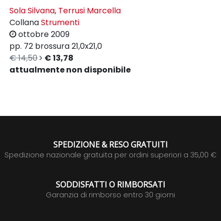
Sola Silvana
,
Terrusi Marcella
Collana
Strumenti
ottobre 2009
pp. 72
brossura
21,0x21,0
€ 14,50
€ 13,78
attualmente non disponibile
SPEDIZIONE & RESO GRATUITI
Spedizione nazionale gratuita per ordini superiori a 35,00 €
SODDISFATTI O RIMBORSATI
Garanzia di rimborso entro 30 giorni