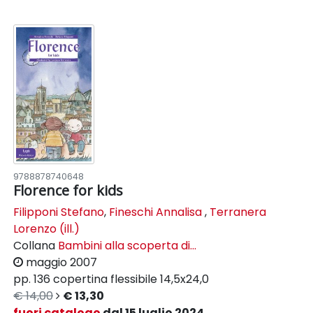
9788878740648
Florence for kids
Filipponi Stefano
,
Fineschi Annalisa
,
Terranera
Lorenzo (ill.)
Collana
Bambini alla scoperta di...
maggio 2007
pp. 136
copertina flessibile
14,5x24,0
€ 14,00
€ 13,30
fuori catalogo
dal 15 luglio 2024