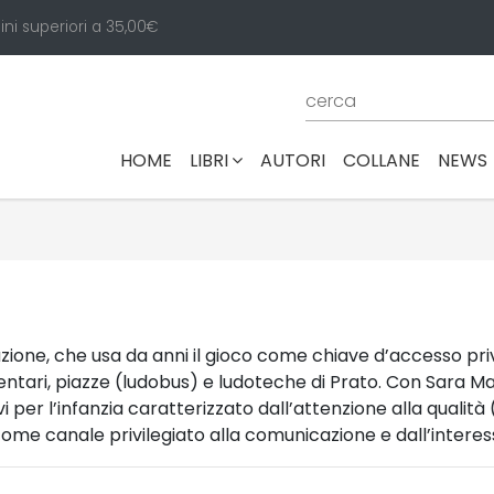
ini superiori a 35,00€
(CURRENT)
HOME
LIBRI
AUTORI
COLLANE
NEWS
azione, che usa da anni il gioco come chiave d’accesso pri
entari, piazze (ludobus) e ludoteche di Prato. Con Sara M
i per l’infanzia caratterizzato dall’attenzione alla qualità (
 come canale privilegiato alla comunicazione e dall’interesse