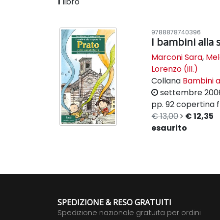
1
libro
9788878740396
I bambini alla 
Marconi Sara
,
Mel
Lorenzo (ill.)
Collana
Bambini al
settembre 200
pp. 92
copertina f
€ 13,00
€ 12,35
esaurito
SPEDIZIONE & RESO GRATUITI
Spedizione nazionale gratuita per ordini