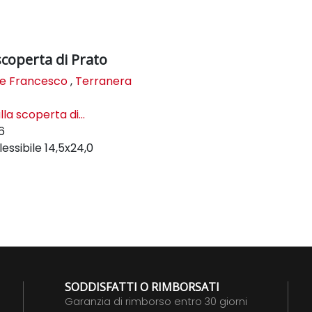
scoperta di Prato
e Francesco
,
Terranera
la scoperta di...
6
lessibile
14,5x24,0
SODDISFATTI O RIMBORSATI
Garanzia di rimborso entro 30 giorni