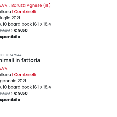
.VV.
,
Baruzzi Agnese (ill.)
ollana
I Combinelli
luglio 2021
. 10
board book
18,1 X 18,4
10,00
€ 9,50
sponibile
88878747944
nimali in fattoria
.VV.
ollana
I Combinelli
gennaio 2021
. 10
board book
18,1 X 18,4
10,00
€ 9,50
sponibile