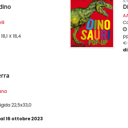
97
rdino
D
AA
lli
C
k
18,1 X 18,4
pp
€ 
di
erra
lana
igida
22,5x33,0
al 16 ottobre 2023