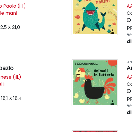
Paolo (ill.)
AA
 le mani
C
2,5 X 21,0
pp
€ 
di
97
pazio
A
nese (ill.)
AA
lli
C
k
18,1 X 18,4
pp
€ 
di