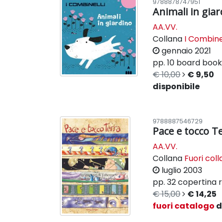
9788878747951
Animali in gia
AA.VV.
Collana
I Combine
gennaio 2021
pp. 10
board boo
€ 10,00
€ 9,50
disponibile
9788887546729
Pace e tocco T
AA.VV.
Collana
Fuori col
luglio 2003
pp. 32
copertina r
€ 15,00
€ 14,25
fuori catalogo
d