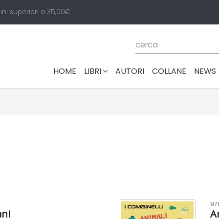
ini superiori a 35,00€
(CURRENT)
HOME
LIBRI
AUTORI
COLLANE
NEWS
97
ani
A