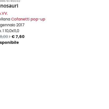
88878745032
inosauri
.VV.
ollana
Cofanetti pop-up
gennaio 2017
. 1
10,0x11,0
8,00
€ 7,60
sponibile