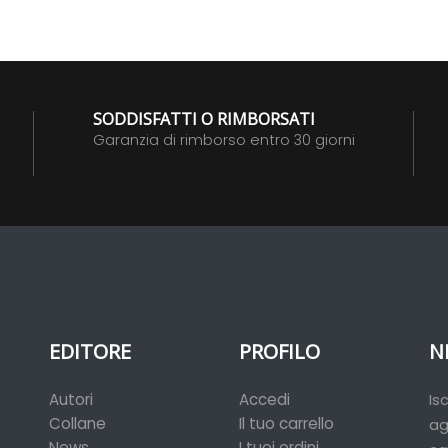
SODDISFATTI O RIMBORSATI
Garanzia di rimborso entro 30 giorni
EDITORE
PROFILO
N
Autori
Accedi
Is
Collane
Il tuo carrello
ag
News
I tuoi ordini