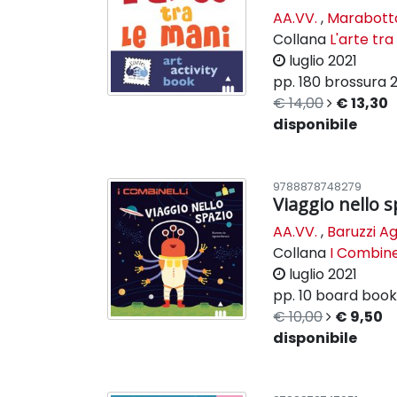
AA.VV.
,
Marabotto 
Collana
L'arte tra
luglio 2021
pp. 180
brossura
2
€ 14,00
€ 13,30
disponibile
9788878748279
Viaggio nello s
AA.VV.
,
Baruzzi Ag
Collana
I Combine
luglio 2021
pp. 10
board boo
€ 10,00
€ 9,50
disponibile