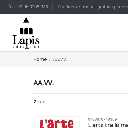
+39 06 3295 935
Spedizioni nazionali gratuite per ord
Home
AA.VV.
AA.VV.
7
libri
9788878748309
L'arte tra le m