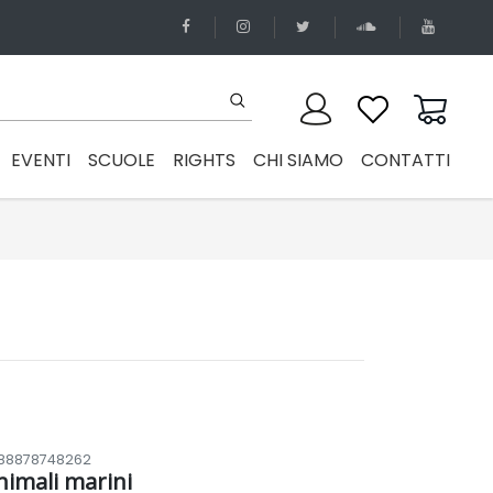
EVENTI
SCUOLE
RIGHTS
CHI SIAMO
CONTATTI
88878748262
nimali marini