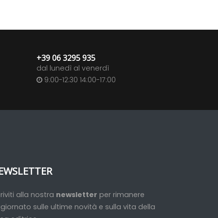
+39 06 3295 935
dal lunedì al venerdì
9:00-12:30 14:00-17:00
EWSLETTER
criviti alla nostra
newsletter
per rimanere
giornato sulle ultime novità e sulla vita della