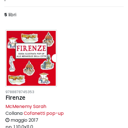
5
libri
9788878745353
Firenze
McMenemy Sarah
Collana
Cofanetti pop-up
maggio 2017
pp. 1
10,0x11,0