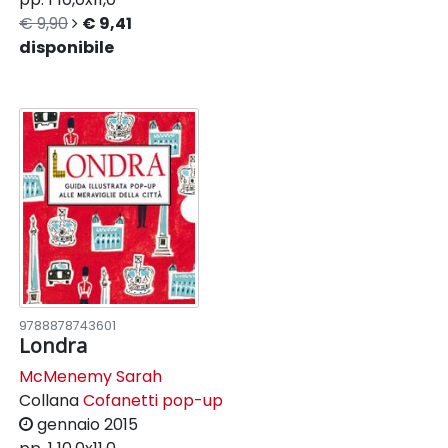
€ 9,90
€ 9,41
disponibile
9788878743601
Londra
McMenemy Sarah
Collana
Cofanetti pop-up
gennaio 2015