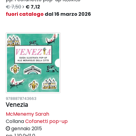
€ 7,50
€ 7,12
fuori catalogo
dal 16 marzo 2026
9788878743663
Venezia
McMenemy Sarah
Collana
Cofanetti pop-up
gennaio 2015
pp. 1
10,0x11,0