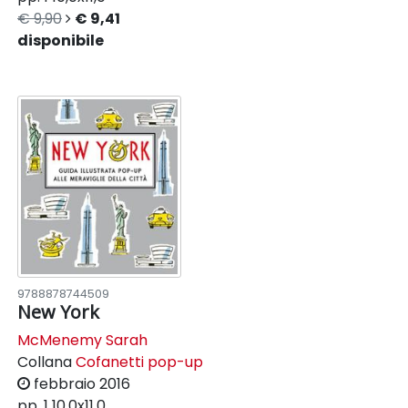
€ 9,90
€ 9,41
disponibile
9788878744509
New York
McMenemy Sarah
Collana
Cofanetti pop-up
febbraio 2016
pp. 1
10,0x11,0