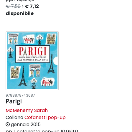
€ 7,50
€ 7,12
disponibile
9788878743687
Parigi
McMenemy Sarah
Collana
Cofanetti pop-up
gennaio 2015
pp. 1
cofanetto pop-up
10,0x11,0