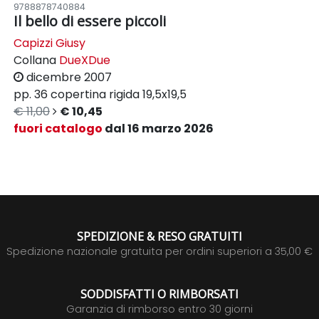
9788878740884
Il bello di essere piccoli
Capizzi Giusy
Collana
DueXDue
dicembre 2007
pp. 36
copertina rigida
19,5x19,5
€ 11,00
€ 10,45
fuori catalogo
dal 16 marzo 2026
SPEDIZIONE & RESO GRATUITI
Spedizione nazionale gratuita per ordini superiori a 35,00 €
SODDISFATTI O RIMBORSATI
Garanzia di rimborso entro 30 giorni