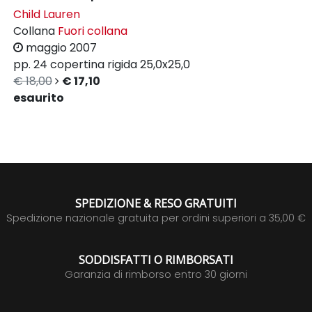
Child Lauren
Collana
Fuori collana
maggio 2007
pp. 24
copertina rigida
25,0x25,0
€ 18,00
€ 17,10
esaurito
SPEDIZIONE & RESO GRATUITI
Spedizione nazionale gratuita per ordini superiori a 35,00 €
SODDISFATTI O RIMBORSATI
Garanzia di rimborso entro 30 giorni