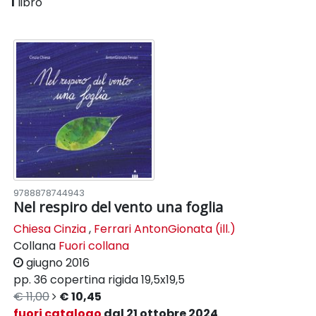
1
libro
9788878744943
Nel respiro del vento una foglia
Chiesa Cinzia
,
Ferrari AntonGionata (ill.)
Collana
Fuori collana
giugno 2016
pp. 36
copertina rigida
19,5x19,5
€ 11,00
€ 10,45
fuori catalogo
dal 21 ottobre 2024