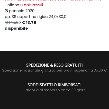
Collana
I Lapislazzuli
gennaio 2020
pp. 36
copertina rigida
24,0x30,0
€ 14,50
€ 13,78
disponibile
SPEDIZIONE & RESO GRATUITI
Spedizione nazionale gratuita per ordini superiori a 35,00 €
SODDISFATTI O RIMBORSATI
Garanzia di rimborso entro 30 giorni