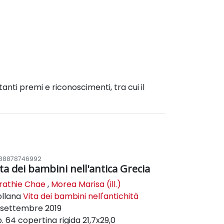
tanti premi e riconoscimenti, tra cui il
88878746992
ita dei bambini nell'antica Grecia
rathie Chae
,
Morea Marisa (ill.)
ollana
Vita dei bambini nell'antichità
settembre 2019
. 64
copertina rigida
21,7x29,0