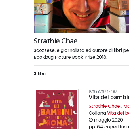
Strathie Chae
Scozzese, è giornalista ed autore di libri p
Bookbug Picture Book Prize 2018.
3
libri
9788878747487
Vita dei bambi
Strathie Chae
,
Mo
Collana
Vita dei b
maggio 2020
pp. 64
copertina 