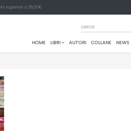
ini superiori a 35,00€
(CURRENT)
HOME
LIBRI
AUTORI
COLLANE
NEWS