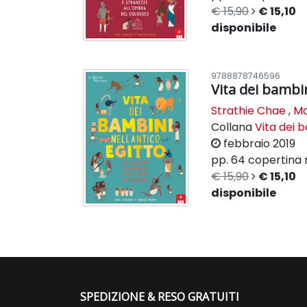
€ 15,90
€ 15,10
disponibile
9788878746596
Vita dei bambin
Strathie Chae
,
Mo
Collana
Vita dei b
febbraio 2019
pp. 64
copertina 
€ 15,90
€ 15,10
disponibile
SPEDIZIONE & RESO GRATUITI