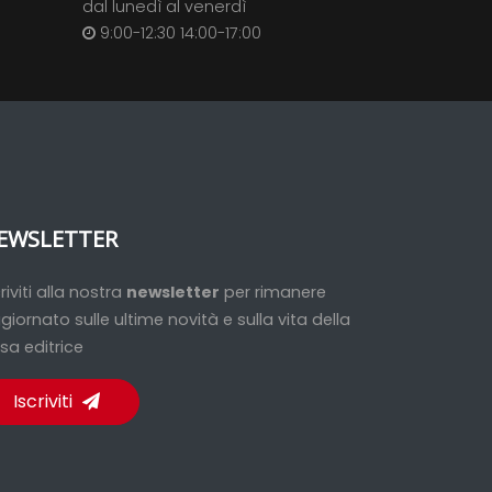
dal lunedì al venerdì
9:00-12:30 14:00-17:00
EWSLETTER
criviti alla nostra
newsletter
per rimanere
giornato sulle ultime novità e sulla vita della
sa editrice
Iscriviti