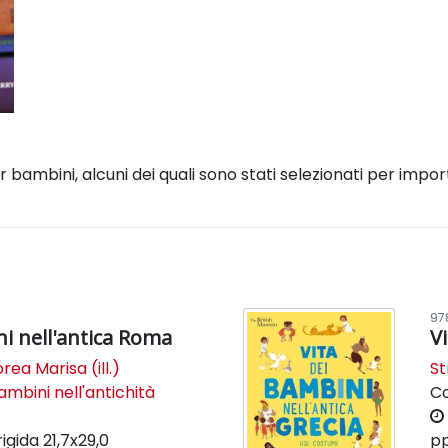
er bambini, alcuni dei quali sono stati selezionati per impor
97
ni nell'antica Roma
V
rea Marisa (ill.)
St
ambini nell'antichità
C
rigida
21,7x29,0
pp