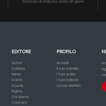
Garanzia di rimborso entro 30 giorni
EDITORE
PROFILO
N
Autori
Accedi
Is
Collane
Il tuo carrello
ag
News
I tuoi ordini
ca
Eventi
I tuoi indirizzi
Scuole
La tua wishlist
Rights
Chi siamo
Contatti