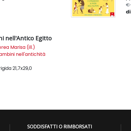
€ 
di
i nell'Antico Egitto
rea Marisa (ill.)
ambini nell'antichità
rigida
21,7x29,0
SODDISFATTI O RIMBORSATI