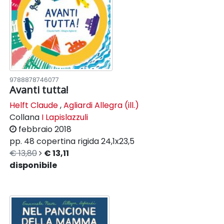
9788878746077
Avanti tutta!
Helft Claude
,
Agliardi Allegra (ill.)
Collana
I Lapislazzuli
febbraio 2018
pp. 48
copertina rigida
24,1x23,5
€ 13,80
€ 13,11
disponibile