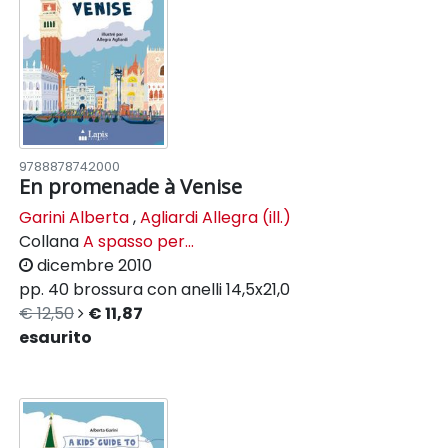
9788878742000
En promenade à Venise
Garini Alberta
,
Agliardi Allegra (ill.)
Collana
A spasso per...
dicembre 2010
pp. 40
brossura con anelli
14,5x21,0
€ 12,50
€ 11,87
esaurito