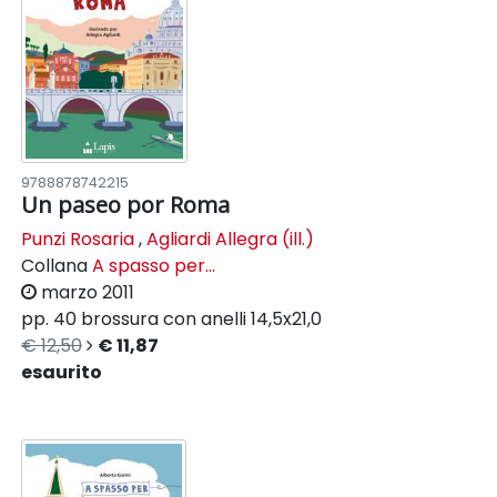
9788878742215
Un paseo por Roma
Punzi Rosaria
,
Agliardi Allegra (ill.)
Collana
A spasso per...
marzo 2011
pp. 40
brossura con anelli
14,5x21,0
€ 12,50
€ 11,87
esaurito