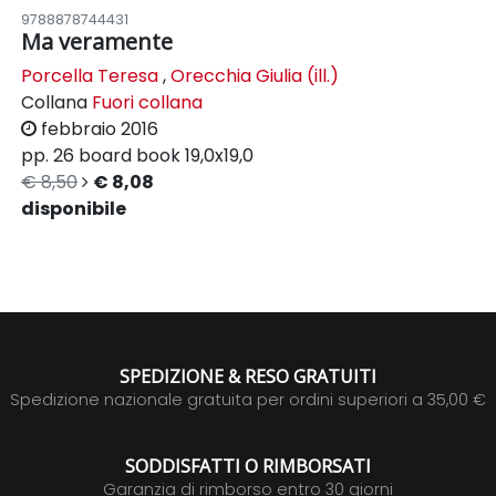
9788878744431
Ma veramente
Porcella Teresa
,
Orecchia Giulia (ill.)
Collana
Fuori collana
febbraio 2016
pp. 26
board book
19,0x19,0
€ 8,50
€ 8,08
disponibile
SPEDIZIONE & RESO GRATUITI
Spedizione nazionale gratuita per ordini superiori a 35,00 €
SODDISFATTI O RIMBORSATI
Garanzia di rimborso entro 30 giorni