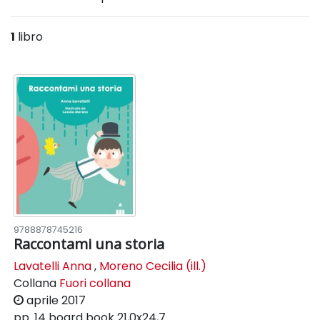
1
libro
9788878745216
Raccontami una storia
Lavatelli Anna
,
Moreno Cecilia (ill.)
Collana
Fuori collana
aprile 2017
pp. 14
board book
21,0x24,7