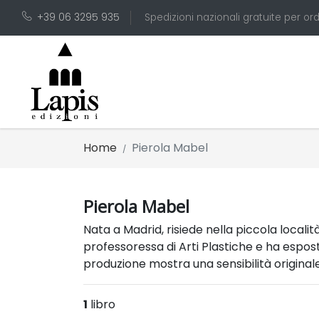
+39 06 3295 935
Spedizioni nazionali gratuite per ord
Home
Pierola Mabel
Pierola Mabel
Nata a Madrid, risiede nella piccola località
professoressa di Arti Plastiche e ha esposto
produzione mostra una sensibilità origina
1
libro