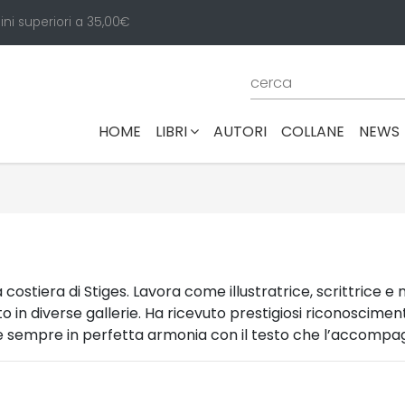
ini superiori a 35,00€
(CURRENT)
HOME
LIBRI
AUTORI
COLLANE
NEWS
 costiera di Stiges. Lavora come illustratrice, scrittrice e 
 in diverse gallerie. Ha ricevuto prestigiosi riconoscimenti
le sempre in perfetta armonia con il testo che l’accompa