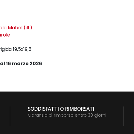
ola Mabel (ill.)
arole
rigida
19,5x19,5
al 16 marzo 2026
SODDISFATTI O RIMBORSATI
Garanzia di rimborso entro 30 giorni