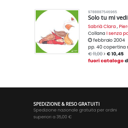
9788887546965
Solo tu mi vedi
Sabrià Clara
,
Pier
Collana
I senza p
febbraio 2004
pp. 40
copertina 
€ 11,00
€ 10,45
fuori catalogo
d
SPEDIZIONE & RESO GRATUITI
Spedizione nazionale gratuita per ordini
superiori a 35,00 €