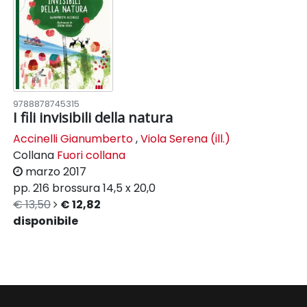
9788878745315
I fili invisibili della natura
Accinelli Gianumberto
,
Viola Serena (ill.)
Collana
Fuori collana
marzo 2017
pp. 216
brossura
14,5 x 20,0
€ 13,50
€ 12,82
disponibile