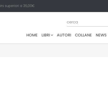
ini superiori a 35,00€
(CURRENT)
HOME
LIBRI
AUTORI
COLLANE
NEWS