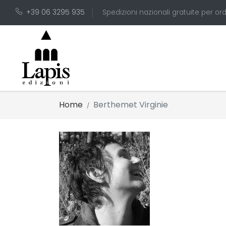
+39 06 3295 935
Spedizioni nazionali gratuite per ord
Home
Berthemet Virginie