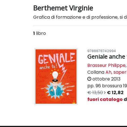
Berthemet Virginie
Grafica di formazione e di professione, si d
1
libro
9788878742994
Geniale anche 
Brasseur Philippe
Collana
Ah, saper
ottobre 2013
pp. 96
brossura
1
€ 13,50
€ 12,82
fuori catalogo
d