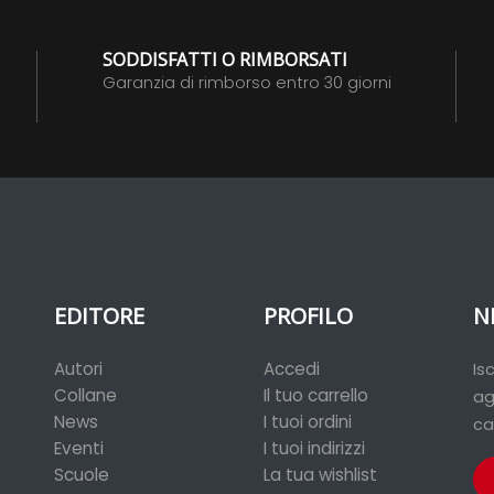
SODDISFATTI O RIMBORSATI
Garanzia di rimborso entro 30 giorni
EDITORE
PROFILO
N
Autori
Accedi
Is
Collane
Il tuo carrello
ag
News
I tuoi ordini
ca
Eventi
I tuoi indirizzi
Scuole
La tua wishlist