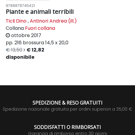
9788878745421
Piante e animali terribili
Ticli Dino
,
Antinori Andrea (ill.)
Collana
Fuori collana
ottobre 2017
pp. 216
brossura
14,5 x 20,0
€ 13,50
€ 12,82
disponibile
SPEDIZIONE & RESO GRATUITI
Spedizione nazionale gratuita per ordini superiori a 35,00 €
SODDISFATTI O RIMBORSATI
Garanzia di rimborso entro 30 giorni