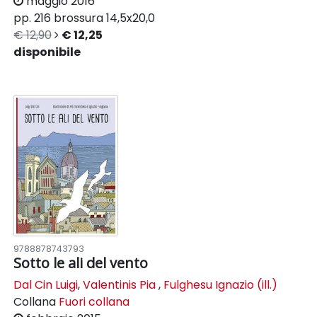
maggio 2016
pp. 216
brossura
14,5x20,0
€ 12,90
€ 12,25
disponibile
9788878743793
Sotto le ali del vento
Dal Cin Luigi
,
Valentinis Pia
,
Fulghesu Ignazio (ill.)
Collana
Fuori collana