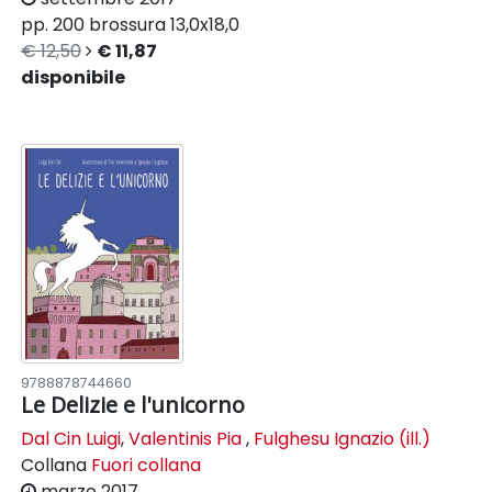
pp. 200
brossura
13,0x18,0
€ 12,50
€ 11,87
disponibile
9788878744660
Le Delizie e l'unicorno
Dal Cin Luigi
,
Valentinis Pia
,
Fulghesu Ignazio (ill.)
Collana
Fuori collana
marzo 2017