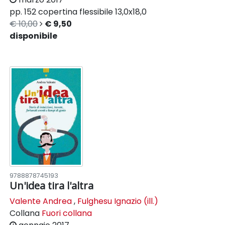
pp. 152
copertina flessibile
13,0x18,0
€ 10,00
€ 9,50
disponibile
9788878745193
Un'idea tira l'altra
Valente Andrea
,
Fulghesu Ignazio (ill.)
Collana
Fuori collana