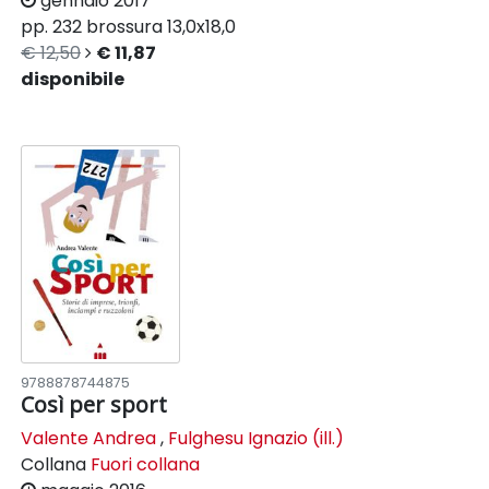
gennaio 2017
pp. 232
brossura
13,0x18,0
€ 12,50
€ 11,87
disponibile
9788878744875
Così per sport
Valente Andrea
,
Fulghesu Ignazio (ill.)
Collana
Fuori collana