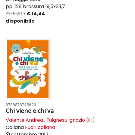
pp. 128
brossura
19,5x23,7
€ 15,20
€ 14,44
disponibile
9788878745629
Chi viene e chi va
Valente Andrea
,
Fulghesu Ignazio (ill.)
Collana
Fuori collana
settembre 2017