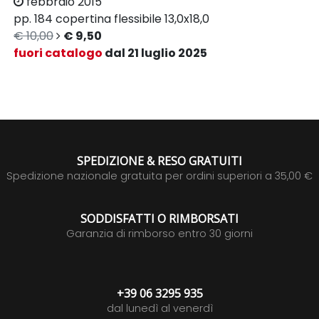
febbraio 2015
pp. 184
copertina flessibile
13,0x18,0
€ 10,00
€ 9,50
fuori catalogo
dal 21 luglio 2025
SPEDIZIONE & RESO GRATUITI
Spedizione nazionale gratuita per ordini superiori a 35,00 €
SODDISFATTI O RIMBORSATI
Garanzia di rimborso entro 30 giorni
+39 06 3295 935
dal lunedì al venerdì