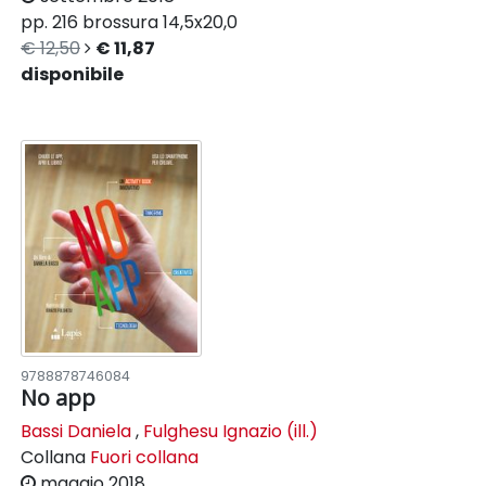
pp. 216
brossura
14,5x20,0
€ 12,50
€ 11,87
disponibile
9788878746084
No app
Bassi Daniela
,
Fulghesu Ignazio (ill.)
Collana
Fuori collana
maggio 2018