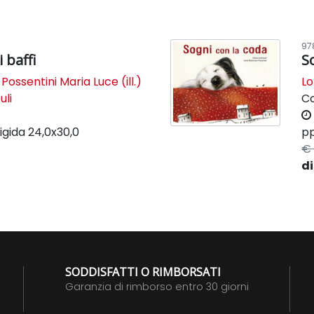
97
i baffi
S
,
Possentini Maria Luce (ill.)
Lo
uli
C
igida
24,0x30,0
pp
€ 
di
SODDISFATTI O RIMBORSATI
Garanzia di rimborso entro 30 giorni