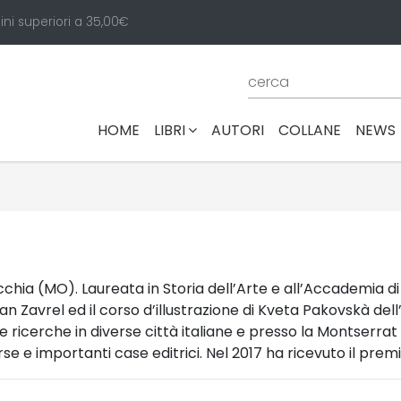
ini superiori a 35,00€
(CURRENT)
HOME
LIBRI
AUTORI
COLLANE
NEWS
chia (MO). Laureata in Storia dell’Arte e all’Accademia di 
n Zavrel ed il corso d’illustrazione di Kveta Pakovskà dell
rie ricerche in diverse città italiane e presso la Montserra
iverse e importanti case editrici. Nel 2017 ha ricevuto il pr