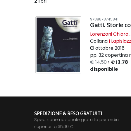
2
libri
9788878745841
Gatti. Storie co
Lorenzoni Chiara
Collana
I Lapislazz
ottobre 2018
pp. 32
copertina r
€ 14,50
€ 13,78
disponibile
SPEDIZIONE & RESO GRATUITI
Spedizione nazionale gratuita per ordini
superiori a 35,00 €