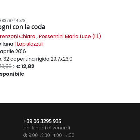
88878744578
ogni con la coda
renzoni Chiara
,
Possentini Maria Luce (ill.)
ollana
I Lapislazzuli
aprile 2016
. 32
copertina rigida
29,7x23,0
13,50
€ 12,82
sponibile
+39 06 3295 935
dal lunedì al venerdì
9:00-12:30 14:00-17:00