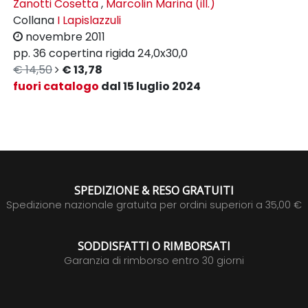
Zanotti Cosetta
,
Marcolin Marina (ill.)
Collana
I Lapislazzuli
novembre 2011
pp. 36
copertina rigida
24,0x30,0
€ 14,50
€ 13,78
fuori catalogo
dal 15 luglio 2024
SPEDIZIONE & RESO GRATUITI
Spedizione nazionale gratuita per ordini superiori a 35,00 €
SODDISFATTI O RIMBORSATI
Garanzia di rimborso entro 30 giorni