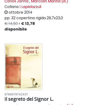
Carioli Janna
,
Marcolin Marina (ill.)
Collana
I Lapislazzuli
ottobre 2014
pp. 32
copertina rigida
29,7x23,0
€ 14,50
€ 13,78
disponibile
9788878742437
Il segreto del Signor L.