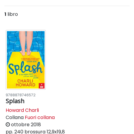
1
libro
9788878746572
Splash
Howard Charli
Collana
Fuori collana
ottobre 2018
pp. 240
brossura
12,9x19,8