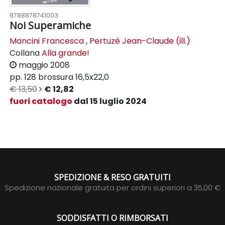
9788878741003
Noi Superamiche
Mancini Francesca
,
Pertuzé Jean-Claude (ill.)
Collana
Alla grande!
maggio 2008
pp. 128
brossura
16,5x22,0
€ 13,50
€ 12,82
fuori catalogo
dal 15 luglio 2024
SPEDIZIONE & RESO GRATUITI
Spedizione nazionale gratuita per ordini superiori a 35,00 €
SODDISFATTI O RIMBORSATI