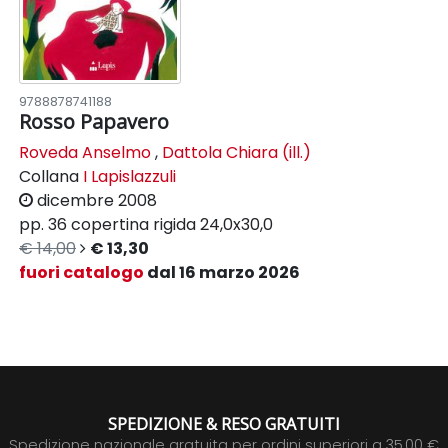
9788878741188
Rosso Papavero
Roveda Anselmo
,
Dattola Chiara (ill.)
Collana
I Lapislazzuli
dicembre 2008
pp. 36
copertina rigida
24,0x30,0
€ 14,00
€ 13,30
fuori catalogo
dal 16 marzo 2026
SPEDIZIONE & RESO GRATUITI
Spedizione nazionale gratuita per ordini superiori a 35,00 €