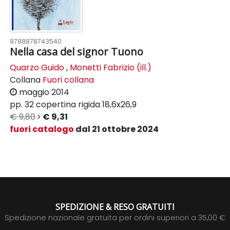
9788878743540
Nella casa del signor Tuono
Quarzo Guido
,
Monetti Fabrizio (ill.)
Collana
Fuori collana
maggio 2014
pp. 32
copertina rigida
18,6x26,9
€ 9,80
€ 9,31
fuori catalogo
dal 21 ottobre 2024
SPEDIZIONE & RESO GRATUITI
Spedizione nazionale gratuita per ordini superiori a 35,00 €