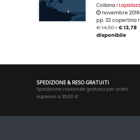
Collana
I Lapislazz
novembre 2016
pp. 32
copertina r
€ 14,50
€ 13,78
disponibile
SPEDIZIONE & RESO GRATUITI
Spedizione nazionale gratuita per ordini
superiori a 35,00 €