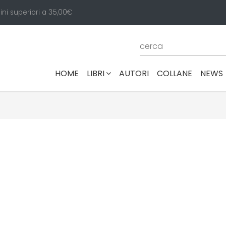
ini superiori a 35,00€
(CURRENT)
HOME
LIBRI
AUTORI
COLLANE
NEWS