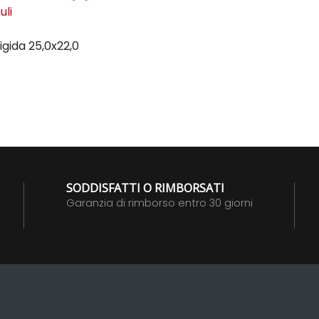
uli
igida
25,0x22,0
SODDISFATTI O RIMBORSATI
Garanzia di rimborso entro 30 giorni