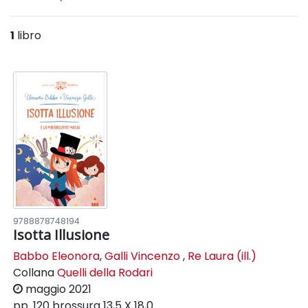
1
libro
9788878748194
Isotta Illusione
Babbo Eleonora
,
Galli Vincenzo
,
Re Laura (ill.)
Collana
Quelli della Rodari
maggio 2021
pp. 120
brossura
13,5 X 18,0