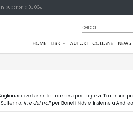
ini superiori a 35,00€
(CURRENT)
HOME
LIBRI
AUTORI
COLLANE
NEWS
liari, scrive fumetti e romanzi per ragazzi. Tra le sue pub
Solferino,
Il re dei troll
per Bonelli Kids e, insieme a Andrea