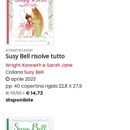
9788878749191
Susy Bell risolve tutto
Wright Kenneth e Sarah Jane
Collana
Susy Bell
aprile 2023
pp. 40
copertina rigida
22,8 X 27,9
€ 15,50
€ 14,72
disponibile