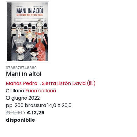
9788878748880
Mani in alto!
Mañas Pedro
,
Sierra Listòn David (ill.)
Collana
Fuori collana
giugno 2022
pp. 260
brossura
14,0 X 20,0
€ 12,90
€ 12,25
disponibile